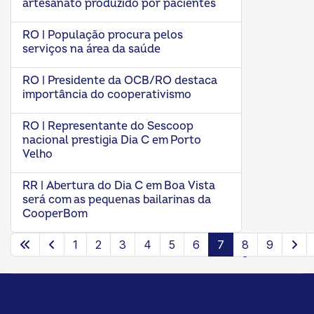
artesanato produzido por pacientes
RO | População procura pelos
serviços na área da saúde
RO | Presidente da OCB/RO destaca
importância do cooperativismo
RO | Representante do Sescoop
nacional prestigia Dia C em Porto
Velho
RR | Abertura do Dia C em Boa Vista
será com as pequenas bailarinas da
CooperBom
1
2
3
4
5
6
7
8
9
Página 7 de 9