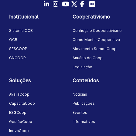
LinkedIn
Instagram
Youtube
Twitter/X
Facebook
Flickr
Institucional
Cooperativismo
Sistema OCB
Conheça o Cooperativismo
OCB
Como Montar Cooperativa
SESCOOP
Movimento SomosCoop
CNCOOP
Anuário do Coop
Legislação
Soluções
Conteúdos
AvaliaCoop
Notícias
CapacitaCoop
Publicações
ESGCoop
Eventos
GestãoCoop
Informativos
InovaCoop