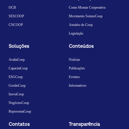
OCB
Como Montar Cooperativa
SESCOOP
Movimento SomosCoop
CNCOOP
Anuário do Coop
Legislação
Soluções
Conteúdos
AvaliaCoop
Notícias
CapacitaCoop
Publicações
ESGCoop
Eventos
GestãoCoop
Informativos
InovaCoop
NegóciosCoop
RepresentaCoop
Contatos
Transparência