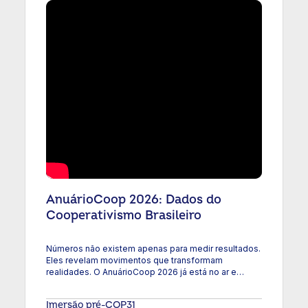
Jornada da Governança mobiliza OCEs para
fortalecer liderança sistêmica
05/08/2026
AnuárioCoop 2026: Dados do
Cooperativismo Brasileiro
Números não existem apenas para medir resultados.
Eles revelam movimentos que transformam
realidades. O AnuárioCoop 2026 já está no ar e
mostra a força do cooperativismo brasileiro em
dados: crescimento, geração de oportunidades,
Imersão pré-COP31
desenvolvimento e presença em todo o país. Saiba