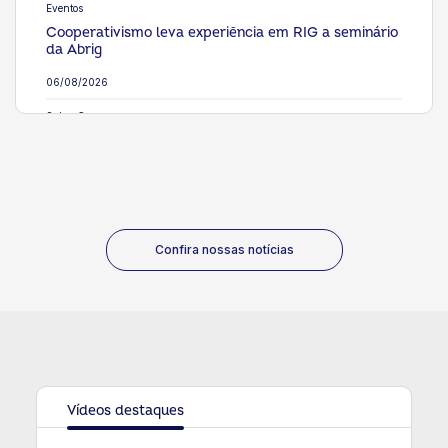
Eventos
Cooperativismo leva experiência em RIG a seminário
da Abrig
06/08/2026
Saber Cooperar
Dia dos Pais: cooperativismo pode ser transmitido de
pai para filho
05/08/2026
Eventos
Sistema OCB adere a pacto de combate à violência
Confira nossas notícias
contra a mulher
05/08/2026
Eventos
Conselho da ACI conclui pautas estratégicas para
assembleia no Panamá
05/08/2026
Vídeos destaques
Eventos