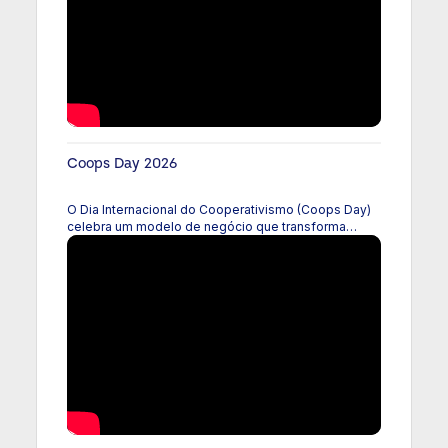
um Brasil que resiste, se reinventa e cuida do
coletivo. Mais do que um filme, a produção é um
retrato sensível do que o cooperativismo tem de
mais bonito: gente que se une para construir um
futuro mais justo e próspero para todos.
Coops Day 2026
O Dia Internacional do Cooperativismo (Coops Day)
celebra um modelo de negócio que transforma
vidas, fortalece comunidades e promove um
desenvolvimento mais sustentável e inclusivo. No
Se Liga desta semana, o presidente do Conselho de
Administração do Sistema OCB, Márcio Lopes de
Freitas, compartilha uma mensagem especial em
homenagem à data, destacando a importância do
cooperativismo brasileiro e o papel das
cooperativas na construção de um futuro melhor
para todos. Dê o play e celebre com a gente o
Coops Day 2026!