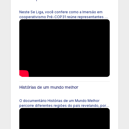
mais em: https://anuario.coop.br
Neste Se Liga, você confere como a Imersão em
cooperativismo Pré-COP31 reúne representantes de
organismos internacionais, autoridades e instituições
estratégicas para conhecer, de perto, experiências
que mostram como as cooperativas brasileiras já
contribuem para o desenvolvimento sustentável.
Histórias de um mundo melhor
O documentário Histórias de um Mundo Melhor
percorre diferentes regiões do país revelando, por
meio de histórias reais, como o cooperativismo
transforma a vida das pessoas. Da floresta manejada
de forma sustentável em Rondônia às vinhas
centenárias da Serra Gaúcha, cada trajetória revela