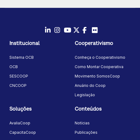
que contaram com a participação do secretário adjunto de
às políticas que fortalecem o setor", afirmou. Ao longo da
Comércio e Relações Internacionais do Ministério da
conversa, também foi destacada a aproximação entre Brasil
Agricultura e Pecuária (Mapa), Rafael Requião, e da
e Argentina na busca por mecanismos permanentes de
especialista da ApexBrasil, Paula Soares. "Quando
representação institucional do agro.
reunimos lideranças de diferentes regiões para discutir os
A Fundación Barbechando, organizadora do debate, foi
desafios e as oportunidades do setor, fortalecemos nossa
inspirada justamente no modelo brasileiro de articulação
capacidade de construir soluções coletivas e ampliar a
LinkedIn
Instagram
Youtube
Twitter/X
Facebook
Flickr
parlamentar e criou
competitividade do cooperativismo brasileiro”,
o Espacio Legislativo Interpartidario del Agro (ELIA),
Institucional
Cooperativismo
complementou Tania. Saiba Mais: AnuárioCoop 2026
iniciativa que busca ampliar o diálogo entre o setor
amplia visibilidade do cooperativismo na imprensa Sistema
produtivo e o Congresso argentino. Fabíola observou que,
OCB debate o futuro do coop em encontro da Unicred
Sistema OCB
Conheça o Cooperativismo
embora cada país tenha características próprias, a principal
União Cooperativas de crédito ultrapassam R$ 1,16 trilhão
lição da experiência brasileira está na institucionalização
em ativos
OCB
Como Montar Cooperativa
das relações entre o setor produtivo e o poder público. "O
que pode ser compartilhado é a lógica de construir
SESCOOP
Movimento SomosCoop
instituições permanentes, técnicas e apartidárias, capazes
de manter uma agenda de longo prazo para o
CNCOOP
Anuário do Coop
desenvolvimento do agro", concluiu. Saiba Mais:
Legislação
AnuárioCoop 2026 amplia visibilidade do cooperativismo na
imprensa Sistema OCB debate o futuro do coop em
encontro da Unicred União Cooperativas de crédito
Soluções
Conteúdos
ultrapassam R$ 1,16 trilhão em ativos
AvaliaCoop
Notícias
CapacitaCoop
Publicações