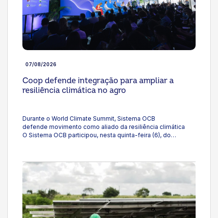
07/08/2026
Coop defende integração para ampliar a
resiliência climática no agro
Durante o World Climate Summit, Sistema OCB
defende movimento como aliado da resiliência climática
O Sistema OCB participou, nesta quinta-feira (6), do
painel Riscos Climáticos e o Setor Segurador: Como Ampliar
a Resiliência do Brasil?, durante o World Climate Summit São
Paulo, e destacou que as mudanças climáticas tem imposto
novos desafios à produção agropecuária brasileira e
reforçado a necessidade de ampliar os mecanismos de
proteção ao produtor rural. Representando a entidade, o
gerente Técnico e Econômico, João José Prieto, participou
do debate ao lado de representantes do mercado
segurador, do sistema financeiro e do resseguro. A
discussão abordou caminhos para fortalecer o seguro rural,