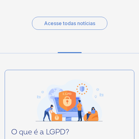
comercializam produtos proibidos para esse público (ex.:
bebidas alcoólicas) implementem os controles previstos na
lei. Ainda assim, o cenário ainda é de regras e parâmetros
desconhecidos e que demandarão regulação
complementar pela ANPD. Para as cooperativas, tal
Acesse todas notícias
realidade reforça a necessidade de adotar uma abordagem
estruturada de adequação, baseada em avaliação de riscos,
decisões justificadas e documentação das medidas
implementadas (que, neste momento, talvez não sejam as
ideais, mas as possíveis diante da ausência de regras mais
claras).
O que é a LGPD?