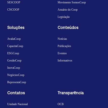
SESCOOP
Movimento SomosCoop
CNCOOP
Anuário do Coop
Legislação
Soluções
Conteúdos
AvaliaCoop
Notícias
CapacitaCoop
Publicações
ESGCoop
Eventos
GestãoCoop
Informativos
InovaCoop
NegóciosCoop
RepresentaCoop
Contatos
Transparência
Unidade Nacional
OCB