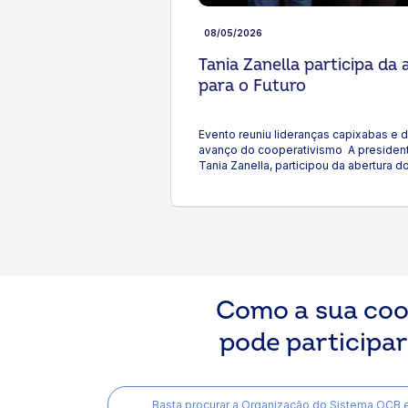
08/05/2026
Tania Zanella participa da
para o Futuro
Evento reuniu lideranças capixabas e 
avanço do cooperativismo A presiden
Tania Zanella, participou da abertura d
promovido pelo Sistema OCB/ES, nos di
Espírito Santo. O evento chegou em s
reunir presidentes, dirigentes, conse
voltada ao fortalecimento das coopera
como liderança, ESG, intercooperação,
na profissionalização e na visão estrat
destacou a força do cooperativismo 
baseado em pessoas e resultados con
Como a sua co
nacional com a realidade do Espírito 
desempenho acima da média registrad
pode participa
expressivo em indicadores como ingres
Santo é hoje uma referência dentro do
mostram um cooperativismo sólido, qu
entrega valor para os cooperados e pa
também abordou o papel do Sistema OC
Basta procurar a Organização do Sistema OCB 