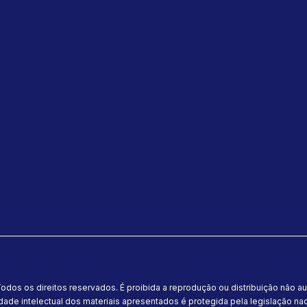
o Ano CulturaCoop, uma das
prioridades estratégicas de
2026. O foco é fortalecer a cultura
cooperativista como base do
crescimento sustentável. Entre as
ações previstas estão a
reestruturação
do Eixo CulturaCoop, a realização
da Pesquisa Nacional de Cultura
Cooperativista, a formação de
grupos de trabalho e uma edição
especial da Semana de
Competitividade. “Crescer é
fundamental. Mas crescer
preservando a cultura
cooperativista é o que garante
sustentabilidade e identidade no
longo prazo. Nossa cultura é o
nosso jeito de jogar.” Na área de
comunicação e mercado, a
gerente de Comunicação e
Marketing, Samara Araujo,
apresentou a nova fase do
movimento SomosCoop: a
odos os direitos reservados. É proibida a reprodução ou distribuição não a
campanha Escolha o Coop. A ação
começa em março, com
dade intelectual dos materiais apresentados é protegida pela legislação naci