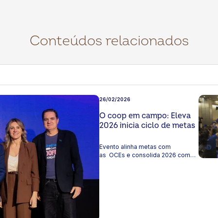
Conteúdos relacionados
26/02/2026
O coop em campo: Eleva
2026 inicia ciclo de metas
Evento alinha metas com
as OCEs e consolida 2026 como
ano de execução, cultura e
integração nacional O Sistema
OCB entrou em campo nesta
sexta (27) para realizar o Eleva
2026, um momento de
alinhamento estratégico com as
27 Organizações Estaduais