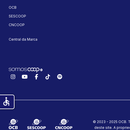
OCB
SESCOOP
CNCOOP
Central da Marca
Instagram
YouTube
Facebook
TikTok
Spotify
accessible
© 2023 - 2025 OCB. T
deste site.
A proprie