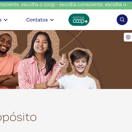
, escolha o coop • escolha consciente, escolha o coop • es
Pesqui
s
Contatos
opósito