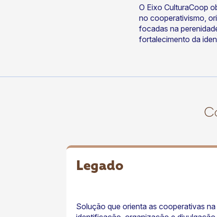
O Eixo CulturaCoop obje
no cooperativismo, or
focadas na perenidad
fortalecimento da iden
ok
kr
C
Legado
Solução que orienta as cooperativas na