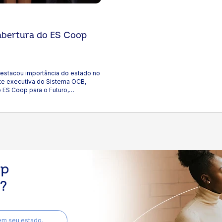
(OCEs). A apresentação ficou por
conta dos assessores de
comunicação do
Sistema Ocesp, Fernando Ripari, e
 abertura do ES Coop
do Sistema Ocergs, Rafaela
Minuzzi. Em clima de Copa do
Mundo, o evento marcou a largada
oficial do novo ciclo de metas e
apresentou prioridades para o
destacou importância do estado no
ano. Com o tema Times de
te executiva do Sistema OCB,
excelência que impulsionam
o ES Coop para o Futuro,
o coop, o encontro deixou uma
as 7 e 8 de maio, no interior do
mensagem central: excelência
ua 3ª edição com a proposta de
não é improviso. É método,
lheiros e gestores em uma imersão
disciplina e trabalho coordenado.
tivas. A programação incluiu temas
A abertura foi conduzida pela
 cenários e tendências, com foco
presidente executiva do Sistema
égica do setor. Em sua fala, Tania
OCB, Tania Zanella, que destacou
como modelo de desenvolvimento
o simbolismo do momento e o
cretos. Ao conectar o panorama
início de um novo ciclo sob sua
op
Santo, chamou atenção para o
liderança. Tania reforçou que
o no estado, com crescimento
metas claras são instrumentos de
r?
sos, sobras e ativos. “O Espírito
alinhamento e
 nosso sistema. Os resultados
crescimento. “Temos talento,
e cresce com consistência e
estratégia e propósito para
ra a sociedade”, afirmou. Tania
vencer. Mas campeonato não se
B na representação institucional
em seu estado.