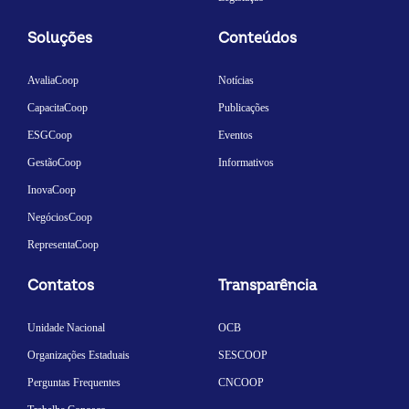
Soluções
Conteúdos
AvaliaCoop
Notícias
CapacitaCoop
Publicações
ESGCoop
Eventos
GestãoCoop
Informativos
InovaCoop
NegóciosCoop
RepresentaCoop
Contatos
Transparência
Unidade Nacional
OCB
Organizações Estaduais
SESCOOP
Perguntas Frequentes
CNCOOP