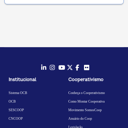
LinkedIn
Instagram
Youtube
Twitter/X
Facebook
Flickr
Institucional
Cooperativismo
Sistema OCB
Conheça o Cooperativismo
OCB
Como Montar Cooperativa
SESCOOP
Movimento SomosCoop
CNCOOP
Anuário do Coop
Legislação