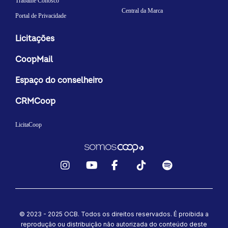
Trabalhe Conosco
Central da Marca
Portal de Privacidade
Licitações
CoopMail
Espaço do conselheiro
CRMCoop
LicitaCoop
Instagram
YouTube
Facebook
TikTok
Spotify
© 2023 - 2025 OCB. Todos os direitos reservados. É proibida a
reprodução ou distribuição não autorizada do conteúdo deste