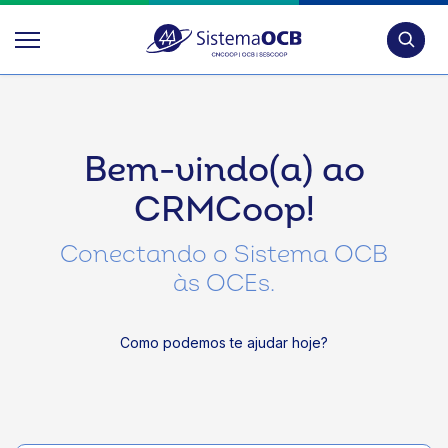
Pesquis
Bem-vindo(a) ao
CRMCoop!
Conectando o Sistema OCB
às OCEs.
Como podemos te ajudar hoje?