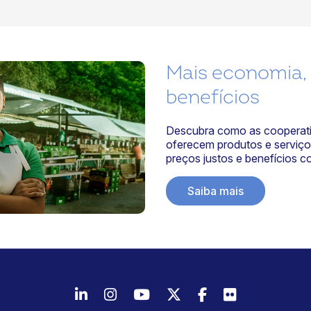
Mais economia,
benefícios
Descubra como as cooperat
oferecem produtos e serviço
preços justos e benefícios co
Saiba mais
LinkedIn
Instagram
Youtube
Twitter/X
Facebook
Flickr