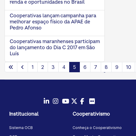
renda e oportunidades no Brasil
Cooperativas lançam campanha para
melhorar espaço físico da APAE de
Pedro Afonso
Cooperativas maranhenses participam
do lançamento do Dia C 2017 em São
Luís
1
2
3
4
5
6
7
8
9
10
Página 5 de 21
LinkedIn
Instagram
Youtube
Twitter/X
Facebook
Flickr
Institucional
Cooperativismo
Sistema OCB
Conheça o Cooperativismo