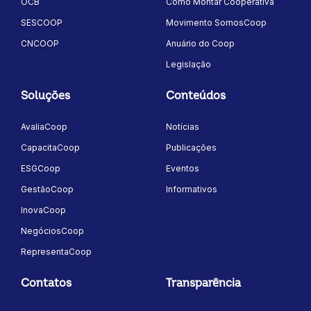
OCB
Como Montar Cooperativa
SESCOOP
Movimento SomosCoop
CNCOOP
Anuário do Coop
Legislação
Soluções
Conteúdos
AvaliaCoop
Notícias
CapacitaCoop
Publicações
ESGCoop
Eventos
GestãoCoop
Informativos
InovaCoop
NegóciosCoop
RepresentaCoop
Contatos
Transparência