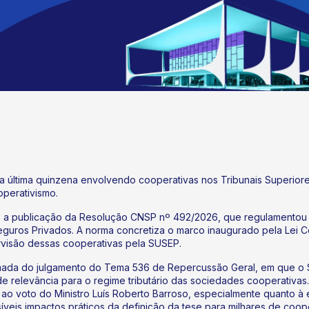
a última quinzena envolvendo cooperativas nos Tribunais Superior
perativismo.
 a publicação da Resolução CNSP nº 492/2026, que regulamentou 
eguros Privados. A norma concretiza o marco inaugurado pela Lei 
rvisão dessas cooperativas pela SUSEP.
mada do julgamento do Tema 536 de Repercussão Geral, em que o S
e relevância para o regime tributário das sociedades cooperativas.
ão ao voto do Ministro Luís Roberto Barroso, especialmente quanto 
veis impactos práticos da definição da tese para milhares de coo