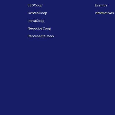
ESGCoop
Eventos
GestãoCoop
Informativos
InovaCoop
NegóciosCoop
RepresentaCoop