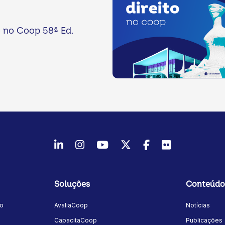
o no Coop 58ª Ed.
LinkedIn
Instagram
Youtube
Twitter/X
Facebook
Flickr
Soluções
Conteúdo
mo
AvaliaCoop
Notícias
a
CapacitaCoop
Publicações