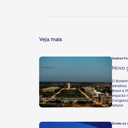
Veja mais
Análise Po
Novo g
O Boletim
detalhes 
Brasil e 
impacto n
Congress
leitura!
Direito no