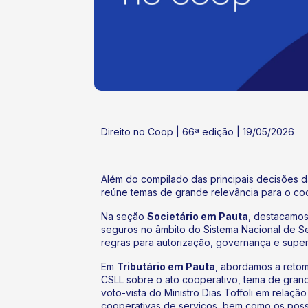
ok
kr
Direito no Coop | 66ª edição | 19/05/2026
Além do compilado das principais decisões d
reúne temas de grande relevância para o coo
Na seção
Societário em Pauta
, destacamos
seguros no âmbito do Sistema Nacional de S
regras para autorização, governança e supe
Em
Tributário em Pauta
, abordamos a reto
CSLL sobre o ato cooperativo, tema de grand
voto-vista do Ministro Dias Toffoli em relaç
cooperativas de serviços, bem como os possí