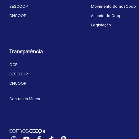
SESCOOP
Movimento SomosCoop
CNCOOP
Anuário do Coop
Legislação
Transparência
OCB
SESCOOP
CNCOOP
Central da Marca
Instagram
YouTube
Facebook
TikTok
Spotify