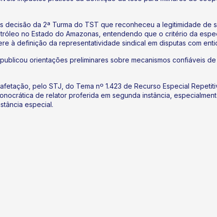
os decisão da 2ª Turma do TST que reconheceu a legitimidade de sind
tróleo no Estado do Amazonas, entendendo que o critério da espec
ere à definição da representatividade sindical em disputas com enti
ublicou orientações preliminares sobre mecanismos confiáveis de a
afetação, pelo STJ, do Tema nº 1.423 de Recurso Especial Repetitiv
monocrática de relator proferida em segunda instância, especialme
stância especial.