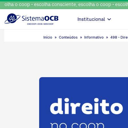
 o coop • escolha consciente, escolha o coop • escolha con
Institucional
Início
Conteúdos
Informativo
498 - Dire