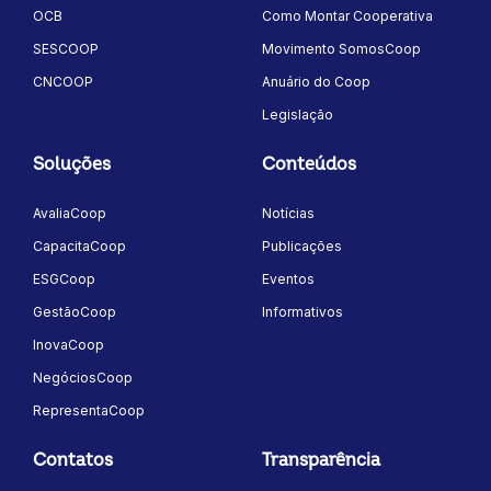
OCB
Como Montar Cooperativa
SESCOOP
Movimento SomosCoop
CNCOOP
Anuário do Coop
Legislação
Soluções
Conteúdos
AvaliaCoop
Notícias
CapacitaCoop
Publicações
ESGCoop
Eventos
GestãoCoop
Informativos
InovaCoop
NegóciosCoop
RepresentaCoop
Contatos
Transparência