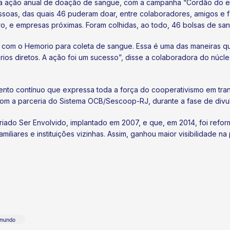
 a ação anual de doação de sangue, com a campanha “Cordão do esti
soas, das quais 46 puderam doar, entre colaboradores, amigos e fa
iro, e empresas próximas. Foram colhidas, ao todo, 46 bolsas de sa
a com o Hemorio para coleta de sangue. Essa é uma das maneiras 
rios diretos. A ação foi um sucesso”, disse a colaboradora do núcl
ento contínuo que expressa toda a força do cooperativismo em tran
 com a parceria do Sistema OCB/Sescoop-RJ, durante a fase de divu
iado Ser Envolvido, implantado em 2007, e que, em 2014, foi refor
miliares e instituições vizinhas. Assim, ganhou maior visibilidade 
 mundo