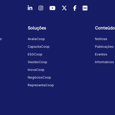
LinkedIn
Instagram
Youtube
Twitter/X
Facebook
Flickr
Soluções
Conteúdo
mo
AvaliaCoop
Notícias
a
CapacitaCoop
Publicações
ESGCoop
Eventos
GestãoCoop
Informativos
InovaCoop
NegóciosCoop
RepresentaCoop