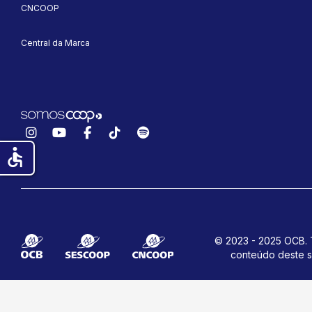
CNCOOP
Central da Marca
Instagram
YouTube
Facebook
TikTok
Spotify
accessible
© 2023 - 2025 OCB. T
conteúdo deste s