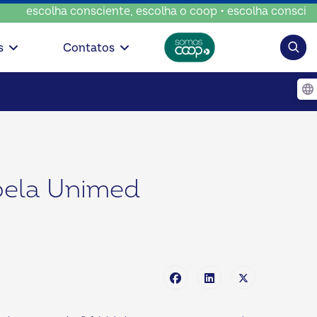
escolha consciente, escolha o coop • escolha consciente, e
Pesqui
s
Contatos
pela Unimed