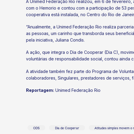
A Unimed Federação Rio realizou, em 6 de fevereiro,
com o Hemorio e contou com a participação de 53 pes
cooperativa está instalada, no Centro do Rio de Jane
“Anualmente, a Unimed Federação Rio realiza parceri
as pessoas, um carinho que transborda seus beneficiá
pela iniciativa, Juliana Condis.
A ação, que integra o Dia de Cooperar (Dia C), movim
ok
kr
voluntárias de responsabilidade social, contou ainda
A atividade também fez parte do Programa de Voluntar
colaboradores, Singulares, prestadores de serviços, fa
Reportagem:
Unimed Federação Rio
ODS
Dia de Cooperar
Atitudes simples movem o