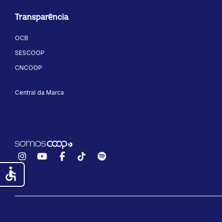
Transparência
OCB
SESCOOP
CNCOOP
Central da Marca
Instagram
YouTube
Facebook
TikTok
Spotify
accessible