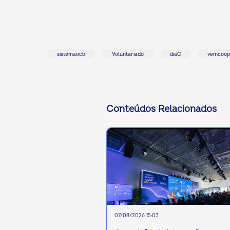
sistemaocb
Voluntariado
diaC
vemcoop
ok
kr
Conteúdos Relacionados
07/08/2026 15:03