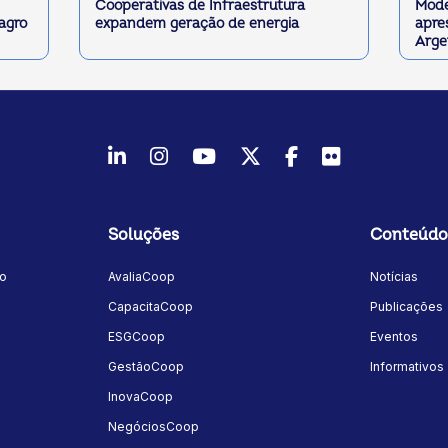
Cooperativas de Infraestrutura
Mode
 agro
expandem geração de energia
apre
Arge
LinkedIn
Instagram
Youtube
Twitter/X
Facebook
Flickr
Soluções
Conteúdo
mo
AvaliaCoop
Notícias
a
CapacitaCoop
Publicações
ESGCoop
Eventos
GestãoCoop
Informativos
InovaCoop
NegóciosCoop