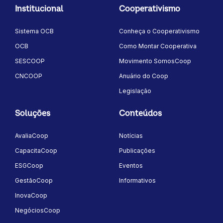
Institucional
Cooperativismo
Sistema OCB
Conheça o Cooperativismo
OCB
Como Montar Cooperativa
SESCOOP
Movimento SomosCoop
CNCOOP
Anuário do Coop
Legislação
Soluções
Conteúdos
AvaliaCoop
Notícias
CapacitaCoop
Publicações
ESGCoop
Eventos
GestãoCoop
Informativos
InovaCoop
NegóciosCoop