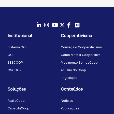
LinkedIn
Instagram
Youtube
Twitter/X
Facebook
Flickr
Institucional
Cooperativismo
Sistema OCB
Conheça o Cooperativismo
OCB
Como Montar Cooperativa
SESCOOP
Movimento SomosCoop
CNCOOP
Anuário do Coop
Legislação
Soluções
Conteúdos
AvaliaCoop
Notícias
CapacitaCoop
Publicações