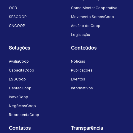
OCB
Como Montar Cooperativa
SESCOOP
Movimento SomosCoop
CNCOOP
Anuário do Coop
Legislação
Soluções
Conteúdos
AvaliaCoop
Notícias
CapacitaCoop
Publicações
ESGCoop
Eventos
GestãoCoop
Informativos
InovaCoop
NegóciosCoop
RepresentaCoop
Contatos
Transparência