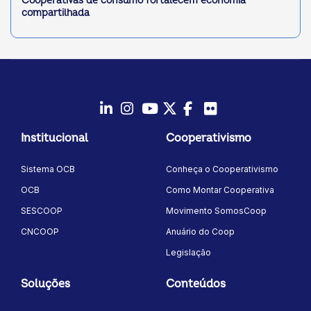
Cooperativas de consumo fortalecem economia
compartilhada
LinkedIn
Instagram
Youtube
Twitter/X
Facebook
Flickr
Institucional
Cooperativismo
Sistema OCB
Conheça o Cooperativismo
OCB
Como Montar Cooperativa
SESCOOP
Movimento SomosCoop
CNCOOP
Anuário do Coop
Legislação
Soluções
Conteúdos