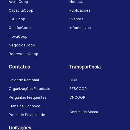
AvaliaCoop
Notícias
CapacitaCoop
Publicações
ESGCoop
Eventos
GestãoCoop
Informativos
InovaCoop
NegóciosCoop
RepresentaCoop
Contatos
Transparência
Unidade Nacional
OCB
Organizações Estaduais
SESCOOP
Perguntas Frequentes
CNCOOP
Trabalhe Conosco
Central da Marca
Portal de Privacidade
Licitações