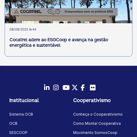
08/08/2025 16:44
Cocatrel adere ao ESGCoop e avança na gestão
energética e sustentável
LinkedIn
Instagram
Youtube
Twitter/X
Facebook
Flickr
Institucional
Cooperativismo
Sistema OCB
Conheça o Cooperativismo
OCB
Como Montar Cooperativa
SESCOOP
Movimento SomosCoop