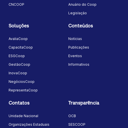
CNCOOP
Anuário do Coop
Legislação
Soluções
Conteúdos
AvaliaCoop
Notícias
CapacitaCoop
Publicações
ESGCoop
Eventos
GestãoCoop
Informativos
InovaCoop
NegóciosCoop
RepresentaCoop
Contatos
Transparência
Unidade Nacional
OCB
Organizações Estaduais
SESCOOP