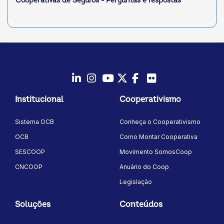
Cooperativas de Seguros - Perguntas e respostas
LinkedIn
Instagram
Youtube
Twitter/X
Facebook
Flickr
Institucional
Cooperativismo
Sistema OCB
Conheça o Cooperativismo
OCB
Como Montar Cooperativa
SESCOOP
Movimento SomosCoop
CNCOOP
Anuário do Coop
Legislação
Soluções
Conteúdos