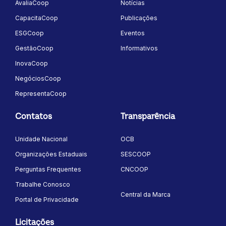
AvaliaCoop
Notícias
CapacitaCoop
Publicações
ESGCoop
Eventos
GestãoCoop
Informativos
InovaCoop
NegóciosCoop
RepresentaCoop
Contatos
Transparência
Unidade Nacional
OCB
Organizações Estaduais
SESCOOP
Perguntas Frequentes
CNCOOP
Trabalhe Conosco
Central da Marca
Portal de Privacidade
Licitações