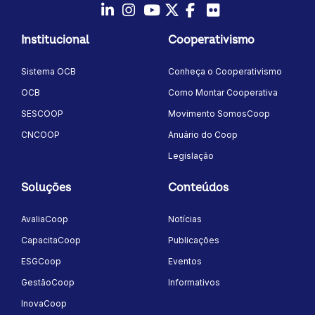
LinkedIn
Instagram
Youtube
Twitter/X
Facebook
Flickr
Institucional
Cooperativismo
Sistema OCB
Conheça o Cooperativismo
OCB
Como Montar Cooperativa
SESCOOP
Movimento SomosCoop
CNCOOP
Anuário do Coop
Legislação
Soluções
Conteúdos
AvaliaCoop
Notícias
CapacitaCoop
Publicações
ESGCoop
Eventos
GestãoCoop
Informativos
InovaCoop