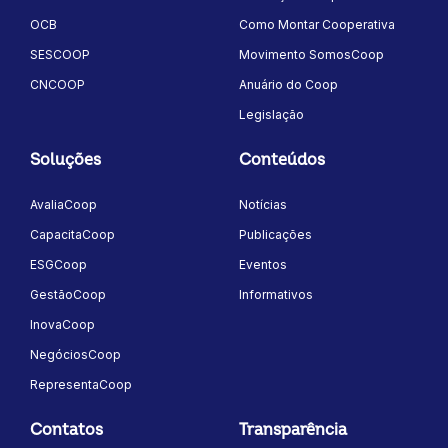
OCB
Como Montar Cooperativa
SESCOOP
Movimento SomosCoop
CNCOOP
Anuário do Coop
Legislação
Soluções
Conteúdos
AvaliaCoop
Notícias
CapacitaCoop
Publicações
ESGCoop
Eventos
GestãoCoop
Informativos
InovaCoop
NegóciosCoop
RepresentaCoop
Contatos
Transparência