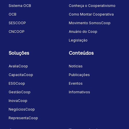
Sistema OCB
Conheça o Cooperativismo
OCB
Como Montar Cooperativa
SESCOOP
Movimento SomosCoop
CNCOOP
Anuário do Coop
Legislação
Soluções
Conteúdos
AvaliaCoop
Notícias
CapacitaCoop
Publicações
ESGCoop
Eventos
GestãoCoop
Informativos
InovaCoop
NegóciosCoop
RepresentaCoop