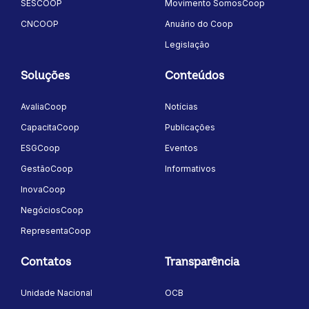
SESCOOP
Movimento SomosCoop
CNCOOP
Anuário do Coop
Legislação
Soluções
Conteúdos
AvaliaCoop
Notícias
CapacitaCoop
Publicações
ESGCoop
Eventos
GestãoCoop
Informativos
InovaCoop
NegóciosCoop
RepresentaCoop
Contatos
Transparência
Unidade Nacional
OCB