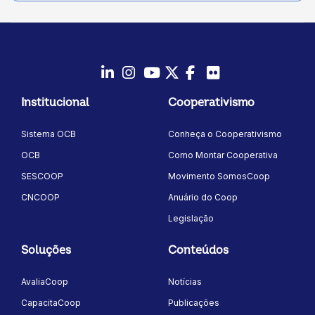
LinkedIn
Instagram
Youtube
Twitter/X
Facebook
Flickr
Institucional
Cooperativismo
Sistema OCB
Conheça o Cooperativismo
OCB
Como Montar Cooperativa
SESCOOP
Movimento SomosCoop
CNCOOP
Anuário do Coop
Legislação
Soluções
Conteúdos
AvaliaCoop
Notícias
CapacitaCoop
Publicações