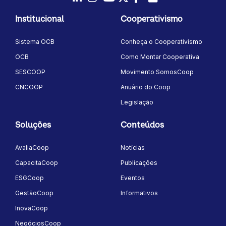
LinkedIn
Instagram
Youtube
Twitter/X
Facebook
Flickr
Institucional
Cooperativismo
Sistema OCB
Conheça o Cooperativismo
OCB
Como Montar Cooperativa
SESCOOP
Movimento SomosCoop
CNCOOP
Anuário do Coop
Legislação
Soluções
Conteúdos
AvaliaCoop
Notícias
CapacitaCoop
Publicações
ESGCoop
Eventos
GestãoCoop
Informativos
InovaCoop
NegóciosCoop