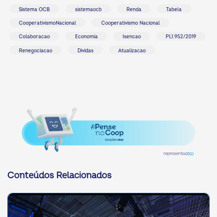
Sistema OCB
sistemaocb
Renda
Tabela
CooperativismoNacional
Cooperativismo Nacional
Colaboracao
Economia
Isencao
PL1.952/2019
Renegociacao
Dividas
Atualizacao
Conteúdos Relacionados