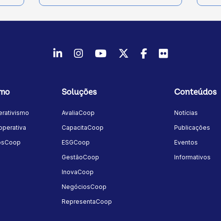
LinkedIn
Instagram
Youtube
Twitter/X
Facebook
Flickr
smo
Soluções
Conteúdos
rativismo
AvaliaCoop
Notícias
perativa
CapacitaCoop
Publicações
osCoop
ESGCoop
Eventos
GestãoCoop
Informativos
InovaCoop
NegóciosCoop
RepresentaCoop