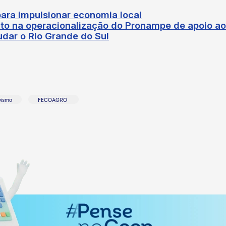
ara impulsionar economia local
ito na operacionalização do Pronampe de apoio a
dar o Rio Grande do Sul
vismo
FECOAGRO