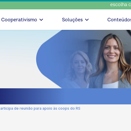
escolha consciente, e
Cooperativismo
Soluções
Conteúdo
rticipa de reunião para apoio às coops do RS