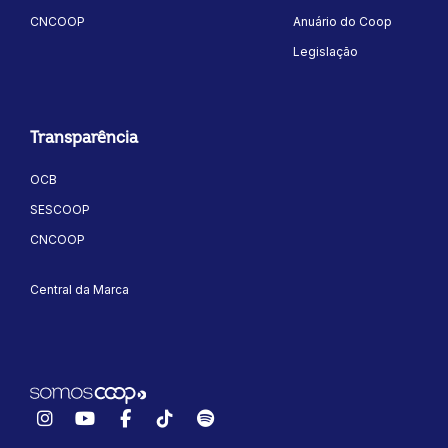
CNCOOP
Anuário do Coop
Legislação
Transparência
OCB
ok
kr
SESCOOP
CNCOOP
Central da Marca
Instagram
YouTube
Facebook
TikTok
Spotify