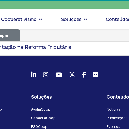
Cooperativismo
Soluções
Conteúdo
mpar
tação na Reforma Tributária
LinkedIn
Instagram
Youtube
Twitter/X
Facebook
Flickr
Soluções
Conteúdo
mo
AvaliaCoop
Notícias
a
CapacitaCoop
Publicações
ESGCoop
Eventos