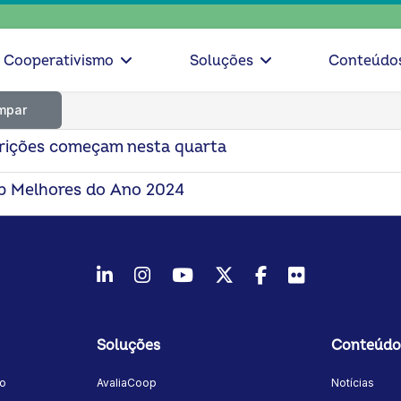
Cooperativismo
Soluções
Conteúdo
mpar
rições começam nesta quarta
p Melhores do Ano 2024
LinkedIn
Instagram
Youtube
Twitter/X
Facebook
Flickr
Soluções
Conteúdo
mo
AvaliaCoop
Notícias