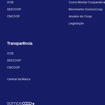
OCB
Como Montar Cooperativ
SESCOOP
Movimento SomosCoop
CNCOOP
Anuário do Coop
Legislação
ok
kr
Transparência
OCB
SESCOOP
CNCOOP
Central da Marca