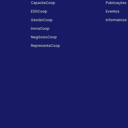
a
CapacitaCoop
Publicações
ESGCoop
Eventos
GestãoCoop
Informativos
InovaCoop
NegóciosCoop
RepresentaCoop