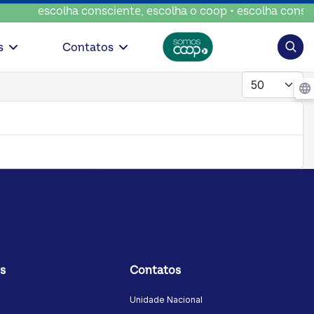
escolha consciente, escolha o coop • escolha conscien
Pesqui
s
Contatos
Mostrar #
s
Contatos
Unidade Nacional