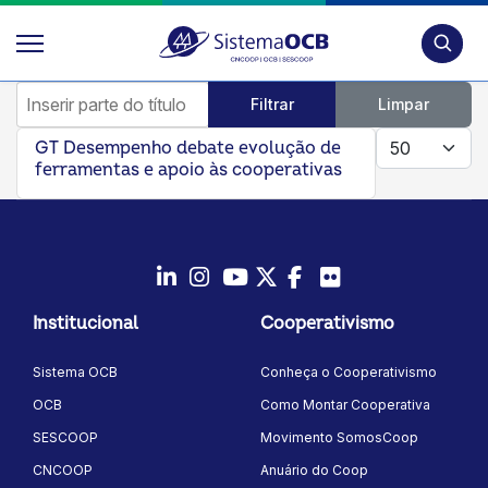
Pesquis
Inserir parte do título
Filtrar
Limpar
Mostrar #
GT Desempenho debate evolução de
ferramentas e apoio às cooperativas
LinkedIn
Instagram
Youtube
Twitter/X
Facebook
Flickr
Institucional
Cooperativismo
Sistema OCB
Conheça o Cooperativismo
OCB
Como Montar Cooperativa
SESCOOP
Movimento SomosCoop
CNCOOP
Anuário do Coop