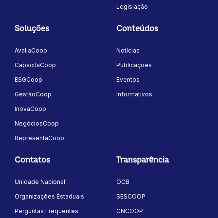
Legislação
Soluções
Conteúdos
AvaliaCoop
Notícias
CapacitaCoop
Publicações
ESGCoop
Eventos
GestãoCoop
Informativos
InovaCoop
NegóciosCoop
RepresentaCoop
Contatos
Transparência
Unidade Nacional
OCB
Organizações Estaduais
SESCOOP
Perguntas Frequentes
CNCOOP