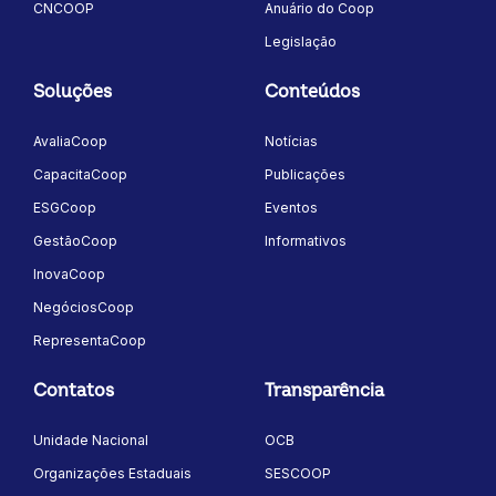
CNCOOP
Anuário do Coop
Legislação
Soluções
Conteúdos
AvaliaCoop
Notícias
CapacitaCoop
Publicações
ESGCoop
Eventos
GestãoCoop
Informativos
InovaCoop
NegóciosCoop
RepresentaCoop
Contatos
Transparência
Unidade Nacional
OCB
Organizações Estaduais
SESCOOP