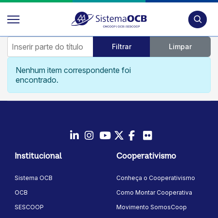
Pesquis
Inserir parte do título
Filtrar
Limpar
Mostrar #
Informação
Nenhum item correspondente foi
encontrado.
LinkedIn
Instagram
Youtube
Twitter/X
Facebook
Flickr
Institucional
Cooperativismo
Sistema OCB
Conheça o Cooperativismo
OCB
Como Montar Cooperativa
SESCOOP
Movimento SomosCoop