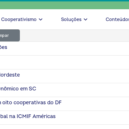
Cooperativismo
Soluções
Conteúdo
mpar
ões
Nordeste
conômico em SC
oito cooperativas do DF
obal na ICMIF Américas