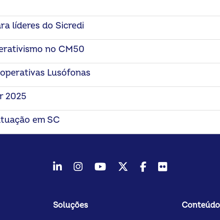
a líderes do Sicredi
perativismo no CM50
ooperativas Lusófonas
r 2025
e atuação em SC
LinkedIn
Instagram
Youtube
Twitter/X
Facebook
Flickr
Soluções
Conteúdo