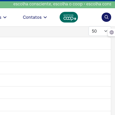
escolha consciente, escolha o coop • escolha conscient
Pesqui
s
Contatos
Mostrar #