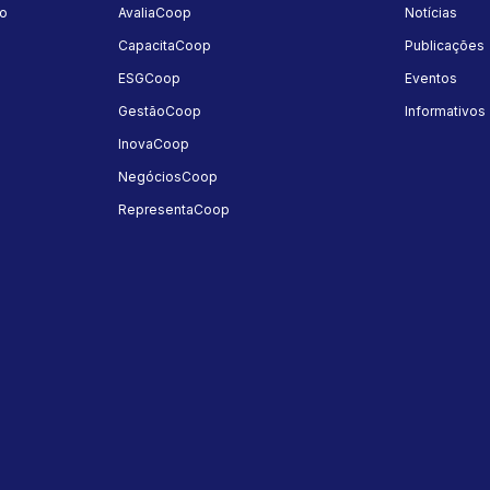
mo
AvaliaCoop
Notícias
a
CapacitaCoop
Publicações
ESGCoop
Eventos
GestãoCoop
Informativos
InovaCoop
NegóciosCoop
RepresentaCoop