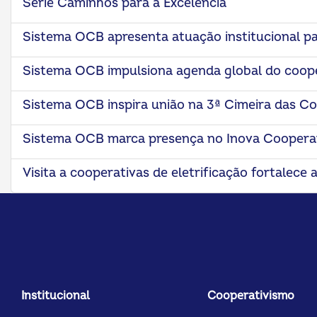
Série Caminhos para a Excelência
Sistema OCB apresenta atuação institucional par
Sistema OCB impulsiona agenda global do coo
Sistema OCB inspira união na 3ª Cimeira das C
ok
kr
Sistema OCB marca presença no Inova Coopera
Visita a cooperativas de eletrificação fortalec
Institucional
Cooperativismo