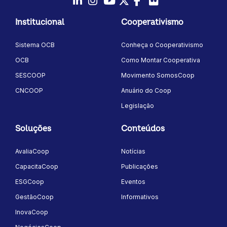
LinkedIn
Instagram
Youtube
Twitter/X
Facebook
Flickr
Institucional
Cooperativismo
Sistema OCB
Conheça o Cooperativismo
OCB
Como Montar Cooperativa
SESCOOP
Movimento SomosCoop
CNCOOP
Anuário do Coop
Legislação
Soluções
Conteúdos
AvaliaCoop
Notícias
CapacitaCoop
Publicações
ESGCoop
Eventos
GestãoCoop
Informativos
InovaCoop