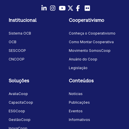
LinkedIn
Instagram
Youtube
Twitter/X
Facebook
Flickr
Institucional
Cooperativismo
Sistema OCB
Conheça o Cooperativismo
OCB
Como Montar Cooperativa
SESCOOP
Movimento SomosCoop
CNCOOP
Anuário do Coop
Legislação
Soluções
Conteúdos
AvaliaCoop
Notícias
CapacitaCoop
Publicações
ESGCoop
Eventos
GestãoCoop
Informativos
InovaCoop