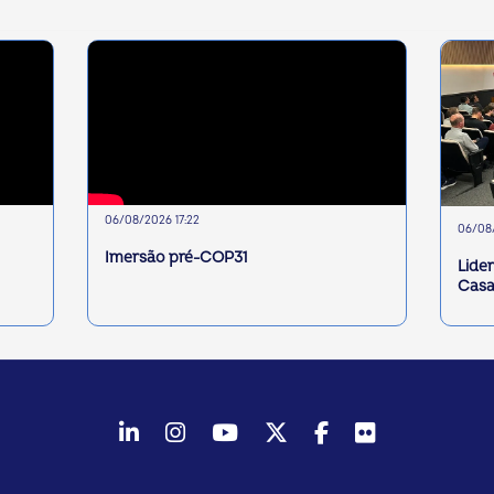
06/08/2026 17:22
06/08/
Imersão pré-COP31
Lide
Casa
LinkedIn
Instagram
Youtube
Twitter/X
Facebook
Flickr