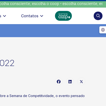
sciente, escolha o coop • escolha consciente, escolha o co
Pesqui
s
Contatos
2022
sobre a Semana de Competitividade, o evento pensado