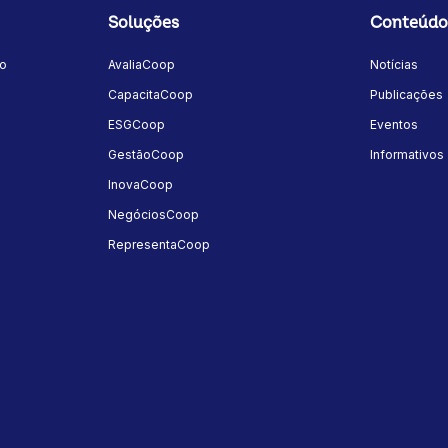
Soluções
Conteúdo
mo
AvaliaCoop
Notícias
a
CapacitaCoop
Publicações
ESGCoop
Eventos
GestãoCoop
Informativos
InovaCoop
NegóciosCoop
RepresentaCoop