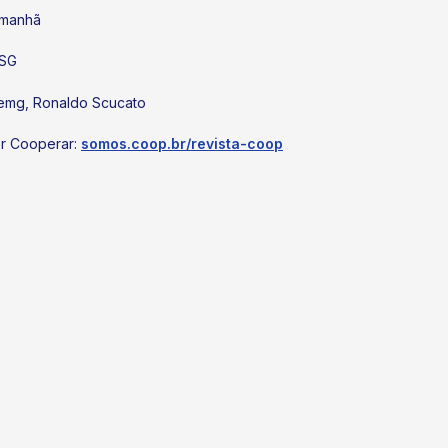
amanhã
ESG
cemg, Ronaldo Scucato
er Cooperar:
somos.coop.br/revista-coop