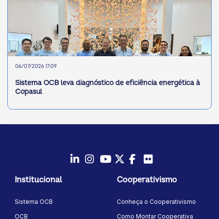
06/07/2026 17:09
Sistema OCB leva diagnóstico de eficiência energética à
Copasul
LinkedIn
Instagram
Youtube
Twitter/X
Facebook
Flickr
Institucional
Cooperativismo
Sistema OCB
Conheça o Cooperativismo
OCB
Como Montar Cooperativa