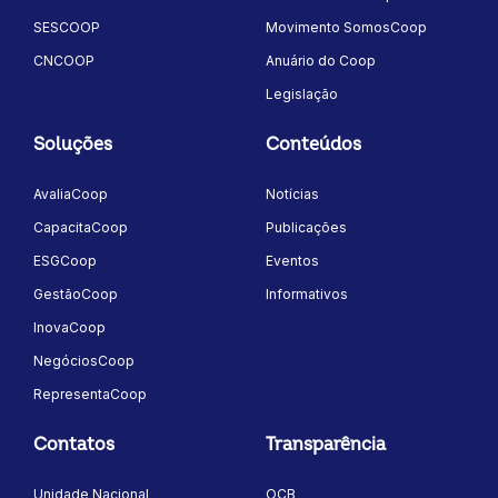
SESCOOP
Movimento SomosCoop
CNCOOP
Anuário do Coop
Legislação
Soluções
Conteúdos
AvaliaCoop
Notícias
CapacitaCoop
Publicações
ESGCoop
Eventos
GestãoCoop
Informativos
InovaCoop
NegóciosCoop
RepresentaCoop
Contatos
Transparência
Unidade Nacional
OCB