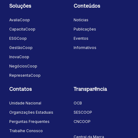
Soluções
Conteúdos
AvaliaCoop
Notícias
CapacitaCoop
Publicações
ESGCoop
Eventos
GestãoCoop
Informativos
InovaCoop
NegóciosCoop
RepresentaCoop
Contatos
Transparência
Unidade Nacional
OCB
Organizações Estaduais
SESCOOP
Perguntas Frequentes
CNCOOP
Trabalhe Conosco
Central da Marca