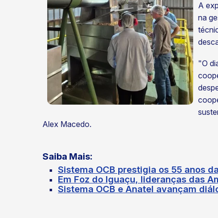
A exp
na ge
técni
desca
"O di
coope
despe
coope
suste
Alex Macedo.
Saiba Mais:
Sistema OCB prestigia os 55 anos d
Em Foz do Iguaçu, lideranças das A
Sistema OCB e Anatel avançam diál