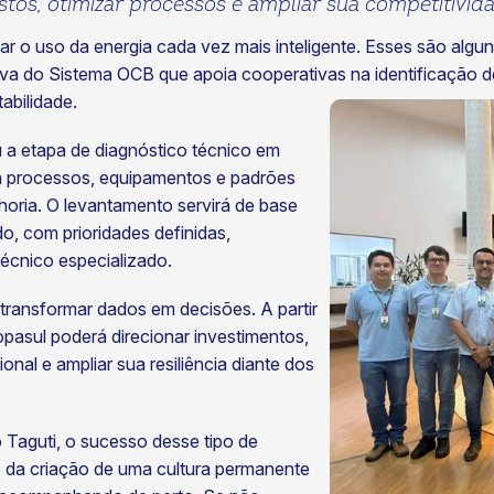
stos, otimizar processos e ampliar sua competitivid
ar o uso da energia cada vez mais inteligente. Esses são algu
iativa do Sistema OCB que apoia cooperativas na identificação
abilidade.
 a etapa de diagnóstico técnico em
am processos, equipamentos e padrões
horia. O levantamento servirá de base
o, com prioridades definidas,
cnico especializado.
transformar dados em decisões. A partir
pasul poderá direcionar investimentos,
onal e ampliar sua resiliência diante dos
 Taguti, o sucesso desse tipo de
e da criação de uma cultura permanente