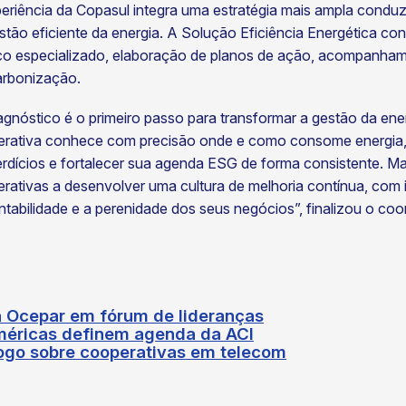
eriência da Copasul integra uma estratégia mais ampla condu
stão eficiente da energia. A Solução Eficiência Energética co
co especializado, elaboração de planos de ação, acompanhame
rbonização.
agnóstico é o primeiro passo para transformar a gestão da e
rativa conhece com precisão onde e como consome energia, co
rdícios e fortalecer sua agenda ESG de forma consistente. M
rativas a desenvolver uma cultura de melhoria contínua, com i
ntabilidade e a perenidade dos seus negócios”, finalizou o 
a Ocepar em fórum de lideranças
méricas definem agenda da ACI
ogo sobre cooperativas em telecom