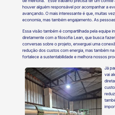
de melhoria. "Esse trabalho precisa ter um comi
houver alguém responsável por acompanhar a ev
avançando. O mais interessante é que, muitas ve
economia, mas também engajamento. As pessoas le
Essa visão também é compartilhada pela equipe ind
diretamente com a filosofia Lean, que busca faze
conversas sobre o projeto, enxerguei uma conex
redução dos custos com energia, mas também na c
fortalece a sustentabilidade e melhora nossos pr
Já pa
vai a
diret
custo
reduz
també
impor