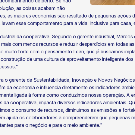
tê acompanhando de perto. Se não
olução, as coisas acabam não
zes, as maiores economias são resultado de pequenas ações d
vam esse comportamento para a vida, inclusive para casa, e 
ustrial da cooperativa. Segundo o gerente industrial, Marcos 
r mais com menos recursos e reduzir desperdícios em todas as
ão muito forte com o pensamento Lean, que já buscamos impla
onstrução de uma cultura de aproveitamento inteligente dos 
ocessos."
ra o gerente de Sustentabilidade, Inovação e Novos Negócios d
lém da economia e influencia diretamente os indicadores ambie
amente ligada à forma como conduzimos nossa operação. A ene
s da cooperativa, impacta diversos indicadores ambientais. 
imos o consumo de recursos, diminuímos as emissões e fort
m ajuda os colaboradores a compreenderem que pequenas mud
tantes para o negócio e para o meio ambiente."