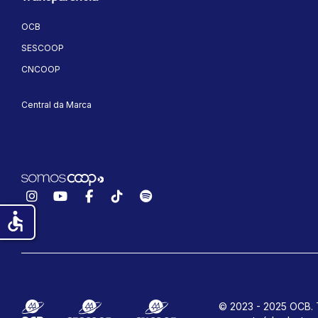
OCB
SESCOOP
CNCOOP
Central da Marca
Instagram
YouTube
Facebook
TikTok
Spotify
accessible
© 2023 - 2025 OCB. T