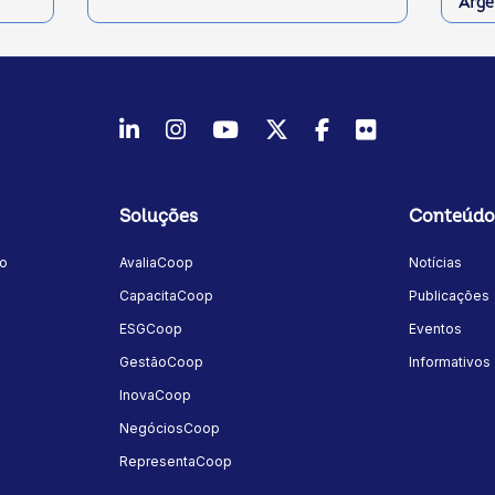
Arge
LinkedIn
Instagram
Youtube
Twitter/X
Facebook
Flickr
Soluções
Conteúdo
mo
AvaliaCoop
Notícias
a
CapacitaCoop
Publicações
ESGCoop
Eventos
GestãoCoop
Informativos
InovaCoop
NegóciosCoop
RepresentaCoop