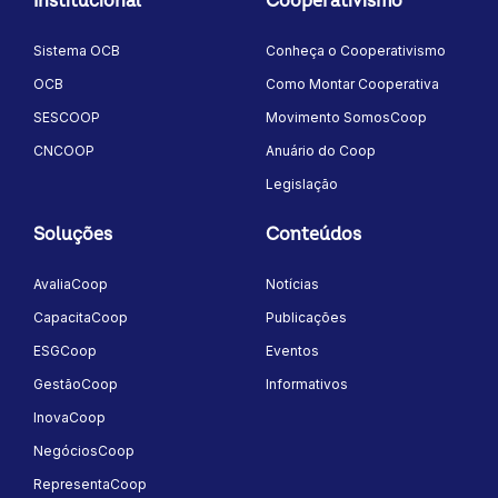
Institucional
Cooperativismo
Sistema OCB
Conheça o Cooperativismo
OCB
Como Montar Cooperativa
SESCOOP
Movimento SomosCoop
CNCOOP
Anuário do Coop
Legislação
Soluções
Conteúdos
AvaliaCoop
Notícias
CapacitaCoop
Publicações
ESGCoop
Eventos
GestãoCoop
Informativos
InovaCoop
NegóciosCoop
RepresentaCoop