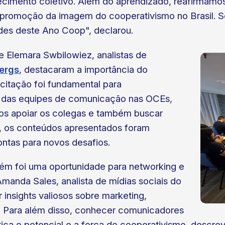
lecimento coletivo. Além do aprendizado, reafirmam
promoção da imagem do cooperativismo no Brasil. Se
des deste Ano Coop", declarou.
e Elemara Swbilowiez, analistas de
ergs
, destacaram a importância do
acitação foi fundamental para
s das equipes de comunicação nas OCEs,
os apoiar os colegas e também buscar
as, os conteúdos apresentados foram
ontas para novos desafios.
ém foi uma oportunidade para networking e
manda Sales, analista de mídias sociais do
r insights valiosos sobre marketing,
. Para além disso, conhecer comunicadores
ica o potencial e a força do cooperativismo, descrev