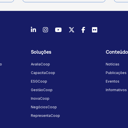
LinkedIn
Instagram
Youtube
Twitter/X
Facebook
Flickr
Soluções
Conteúdo
mo
AvaliaCoop
Notícias
a
CapacitaCoop
Publicações
ESGCoop
Eventos
GestãoCoop
Informativos
InovaCoop
NegóciosCoop
RepresentaCoop