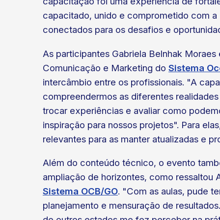
capacitação foi uma experiência de forta
capacitado, unido e comprometido com a 
conectados para os desafios e oportunida
As participantes Gabriela Belnhak Moraes 
Comunicação e Marketing do
Sistema Oc
intercâmbio entre os profissionais. "A cap
compreendermos as diferentes realidade
trocar experiências e avaliar como podem
inspiração para nossos projetos". Para el
relevantes para as manter atualizadas e pr
Além do conteúdo técnico, o evento tamb
ampliação de horizontes, como ressaltou A
Sistema OCB/GO
. "Com as aulas, pude te
planejamento e mensuração de resultados
de outros estados me fez perceber na prát