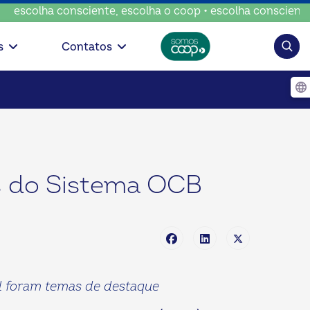
consciente, escolha o coop • escolha consciente, escolha o
Pesqui
s
Contatos
s do Sistema OCB
cial foram temas de destaque