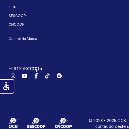
OCB
SESCOOP
CNCOOP
Central da Marca
Instagram
YouTube
Facebook
TikTok
Spotify
accessible
© 2023 - 2025 OCB. T
conteúdo deste s