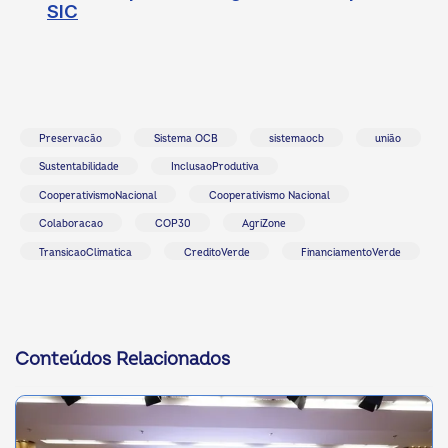
SIC
Preservacão
Sistema OCB
sistemaocb
união
Sustentabilidade
InclusaoProdutiva
CooperativismoNacional
Cooperativismo Nacional
Colaboracao
COP30
AgriZone
TransicaoClimatica
CreditoVerde
FinanciamentoVerde
Conteúdos Relacionados