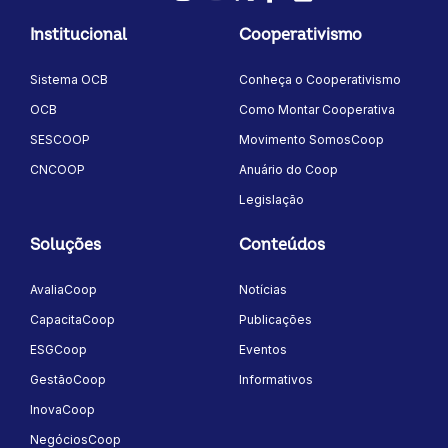
LinkedIn
Instagram
Youtube
Twitter/X
Facebook
Flickr
Institucional
Cooperativismo
Sistema OCB
Conheça o Cooperativismo
OCB
Como Montar Cooperativa
SESCOOP
Movimento SomosCoop
CNCOOP
Anuário do Coop
Legislação
Soluções
Conteúdos
AvaliaCoop
Notícias
CapacitaCoop
Publicações
ESGCoop
Eventos
GestãoCoop
Informativos
InovaCoop
NegóciosCoop