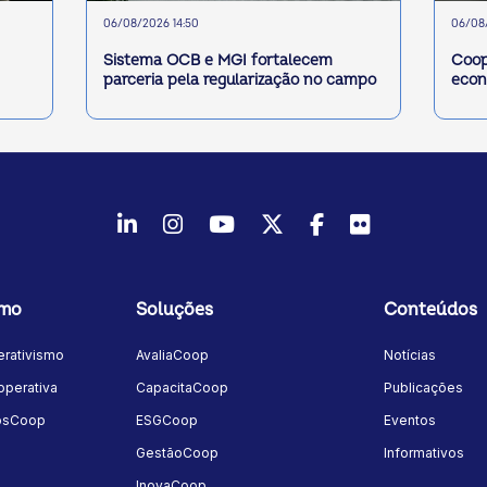
06/08/2026 14:50
06/08/
Sistema OCB e MGI fortalecem
Coop
parceria pela regularização no campo
econ
LinkedIn
Instagram
Youtube
Twitter/X
Facebook
Flickr
smo
Soluções
Conteúdos
rativismo
AvaliaCoop
Notícias
perativa
CapacitaCoop
Publicações
osCoop
ESGCoop
Eventos
GestãoCoop
Informativos
InovaCoop