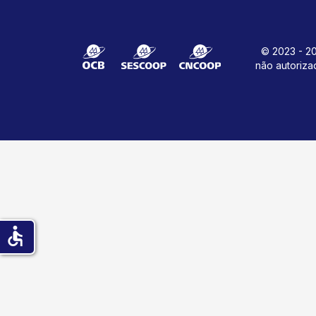
© 2023 - 20
não autoriza
accessible