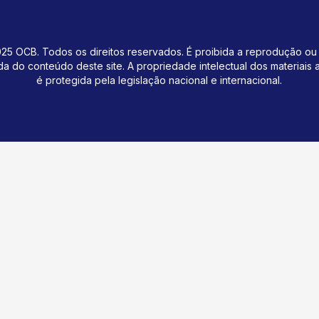
25 OCB. Todos os direitos reservados. É proibida a reprodução ou 
da do conteúdo deste site.
A propriedade intelectual dos materiais
é protegida pela legislação nacional e internacional.