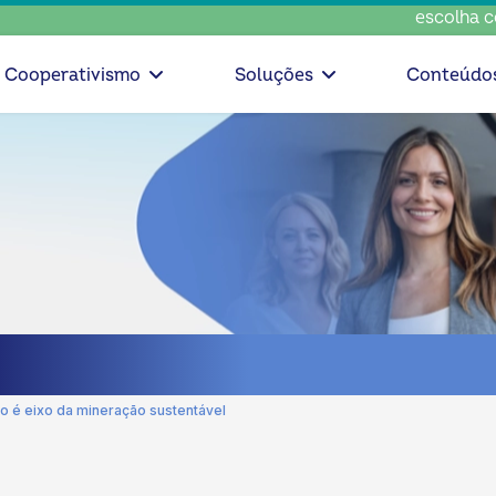
escolha consciente, e
Cooperativismo
Soluções
Conteúdo
o é eixo da mineração sustentável