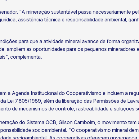
enador. "A mineração sustentável passa necessariamente pel
urídica, assistência técnica e responsabilidade ambiental, ga
ondições para que a atividade mineral avance de forma organi
ade, ampliem as oportunidades para os pequenos mineradores
ais", complementa.
am a Agenda Institucional do Cooperativismo e incluem a reg
 da Lei 7.805/1989, além da liberação das Permissões de Lav
ento de mecanismos de controle, rastreabilidade e soluções su
eração do Sistema OCB, Gilson Camboim, o movimento tem con
sponsabilidade socioambiental. "O cooperativismo mineral demo
ilidade socioambiental. As cooperativas oferecem governança,