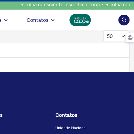
escolha consciente, escolha o coop • escolha consci
Pesqui
s
Contatos
Mostrar #
s
Contatos
Unidade Nacional