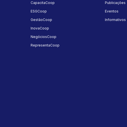
a
CapacitaCoop
Publicações
ESGCoop
Eventos
GestãoCoop
Informativos
InovaCoop
NegóciosCoop
RepresentaCoop