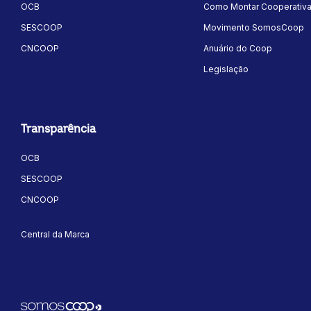
OCB
Como Montar Cooperativ
SESCOOP
Movimento SomosCoop
CNCOOP
Anuário do Coop
Legislação
ok
kr
Transparência
OCB
SESCOOP
CNCOOP
Central da Marca