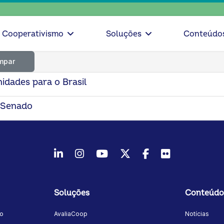
Cooperativismo
Soluções
Conteúdo
mpar
idades para o Brasil
o Senado
LinkedIn
Instagram
Youtube
Twitter/X
Facebook
Flickr
Soluções
Conteúdo
mo
AvaliaCoop
Notícias