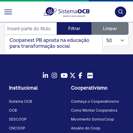
Pesquis
Inserir parte do título
Filtrar
Limpar
Mostrar #
Coopanest PB aposta na educação
para transformação social
LinkedIn
Instagram
Youtube
Twitter/X
Facebook
Flickr
Institucional
Cooperativismo
Sistema OCB
Conheça o Cooperativismo
OCB
Como Montar Cooperativa
SESCOOP
Movimento SomosCoop
CNCOOP
Anuário do Coop