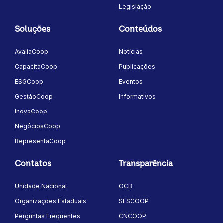
Legislação
Soluções
Conteúdos
AvaliaCoop
Notícias
CapacitaCoop
Publicações
ESGCoop
Eventos
GestãoCoop
Informativos
InovaCoop
NegóciosCoop
RepresentaCoop
Contatos
Transparência
Unidade Nacional
OCB
Organizações Estaduais
SESCOOP
Perguntas Frequentes
CNCOOP