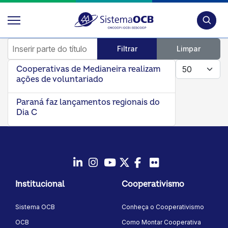
Pesquis
Inserir parte do título
Filtrar
Limpar
Mostrar #
Cooperativas de Medianeira realizam
ações de voluntariado
Paraná faz lançamentos regionais do
Dia C
LinkedIn
Instagram
Youtube
Twitter/X
Facebook
Flickr
Institucional
Cooperativismo
Sistema OCB
Conheça o Cooperativismo
OCB
Como Montar Cooperativa