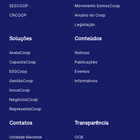
SESCOOP
Movimento SomosCoop
CNCOOP
Anuário do Coop
Legislação
Soluções
Conteúdos
AvaliaCoop
Notícias
CapacitaCoop
Publicações
ESGCoop
Eventos
GestãoCoop
Informativos
InovaCoop
NegóciosCoop
RepresentaCoop
Contatos
Transparência
Unidade Nacional
OCB