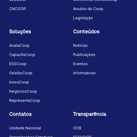
CNCOOP
Anuário do Coop
Legislação
Soluções
Conteúdos
AvaliaCoop
Notícias
CapacitaCoop
Publicações
ESGCoop
Eventos
GestãoCoop
Informativos
InovaCoop
NegóciosCoop
RepresentaCoop
Contatos
Transparência
Unidade Nacional
OCB