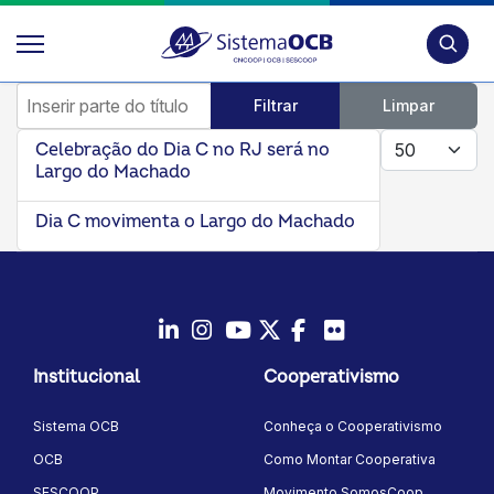
Pesquis
Inserir parte do título
Filtrar
Limpar
Mostrar #
Celebração do Dia C no RJ será no
Largo do Machado
Dia C movimenta o Largo do Machado
LinkedIn
Instagram
Youtube
Twitter/X
Facebook
Flickr
Institucional
Cooperativismo
Sistema OCB
Conheça o Cooperativismo
OCB
Como Montar Cooperativa
SESCOOP
Movimento SomosCoop