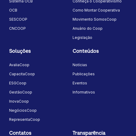
Sistema OCB
Conheça o Cooperativismo
OCB
Como Montar Cooperativa
SESCOOP
Movimento SomosCoop
CNCOOP
Anuário do Coop
Legislação
Soluções
Conteúdos
AvaliaCoop
Notícias
CapacitaCoop
Publicações
ESGCoop
Eventos
GestãoCoop
Informativos
InovaCoop
NegóciosCoop
RepresentaCoop
Contatos
Transparência