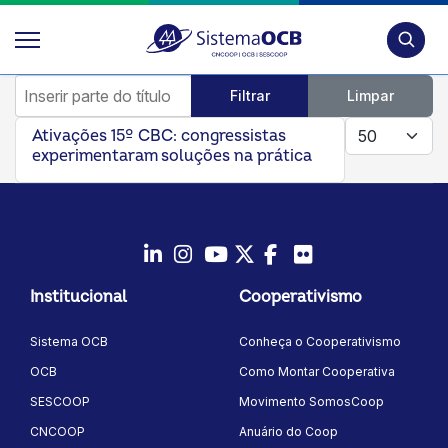
Pesquis
Inserir parte do título
Filtrar
Limpar
Mostrar #
Ativações 15º CBC: congressistas
experimentaram soluções na prática
LinkedIn
Instagram
Youtube
Twitter/X
Facebook
Flickr
Institucional
Cooperativismo
Sistema OCB
Conheça o Cooperativismo
OCB
Como Montar Cooperativa
SESCOOP
Movimento SomosCoop
CNCOOP
Anuário do Coop