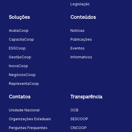
Legislação
Soluções
Conteúdos
AvaliaCoop
Notícias
CapacitaCoop
Publicações
ESGCoop
Eventos
GestãoCoop
Informativos
InovaCoop
NegóciosCoop
RepresentaCoop
Contatos
Transparência
Unidade Nacional
OCB
Organizações Estaduais
SESCOOP
Perguntas Frequentes
CNCOOP