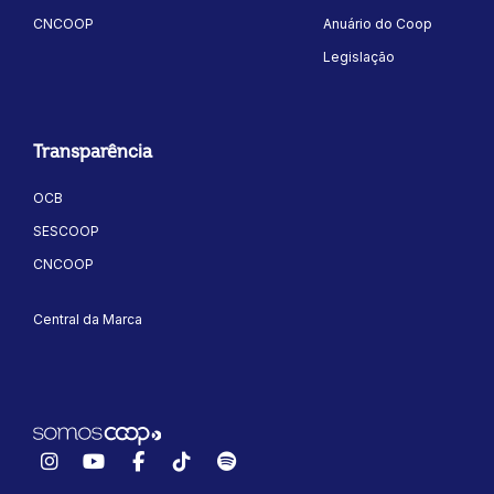
CNCOOP
Anuário do Coop
Legislação
Transparência
OCB
ok
kr
SESCOOP
CNCOOP
Central da Marca
Instagram
YouTube
Facebook
TikTok
Spotify