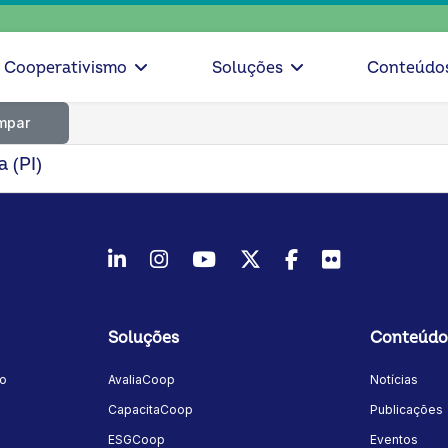
Cooperativismo
Soluções
Conteúdo
mpar
 (PI)
LinkedIn
Instagram
Youtube
Twitter/X
Facebook
Flickr
Soluções
Conteúdo
mo
AvaliaCoop
Notícias
a
CapacitaCoop
Publicações
ESGCoop
Eventos