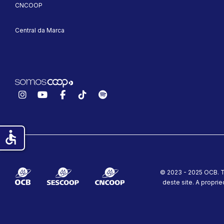
CNCOOP
Central da Marca
Instagram
YouTube
Facebook
TikTok
Spotify
accessible
© 2023 - 2025 OCB. T
deste site.
A proprie