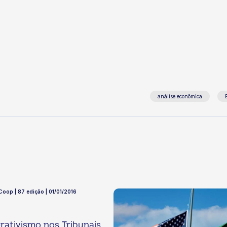
análise econômica
 Coop | 87 edição | 01/01/2016
ativismo nos Tribunais