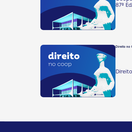
87ª Ed
Direito no
Direit