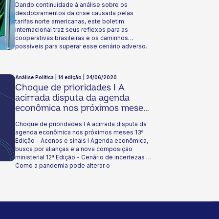
Dando continuidade à análise sobre os
desdobramentos da crise causada pelas
tarifas norte americanas, este boletim
internacional traz seus reflexos para as
cooperativas brasileiras e os caminhos
possíveis para superar esse cenário adverso.
Boa leitura!
Análise Política | 14 edição | 24/06/2020
Choque de prioridades I A
acirrada disputa da agenda
econômica nos próximos meses
13ª Edição - Acenos e sinais I
Choque de prioridades I A acirrada disputa da
Agenda econômica, busca por
agenda econômica nos próximos meses 13ª
alianças e a nova composição
Edição - Acenos e sinais I Agenda econômica,
ministerial 12ª Edição - Cenário
busca por alianças e a nova composição
ministerial 12ª Edição - Cenário de incertezas I
de incertezas I Como a
Como a pandemia pode alterar o
pandemia pode alterar o