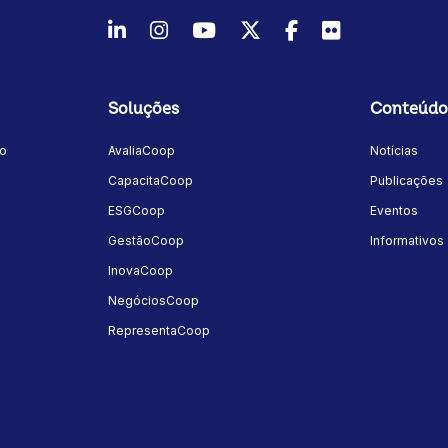
LinkedIn
Instagram
Youtube
Twitter/X
Facebook
Flickr
Soluções
Conteúdo
mo
AvaliaCoop
Notícias
a
CapacitaCoop
Publicações
ESGCoop
Eventos
GestãoCoop
Informativos
InovaCoop
NegóciosCoop
RepresentaCoop