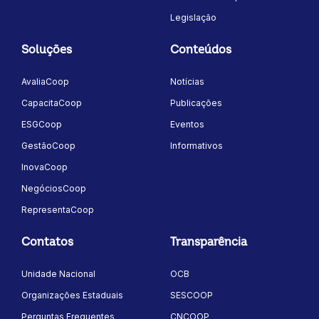
Legislação
Soluções
Conteúdos
AvaliaCoop
Notícias
CapacitaCoop
Publicações
ESGCoop
Eventos
GestãoCoop
Informativos
InovaCoop
NegóciosCoop
RepresentaCoop
Contatos
Transparência
Unidade Nacional
OCB
Organizações Estaduais
SESCOOP
Perguntas Frequentes
CNCOOP